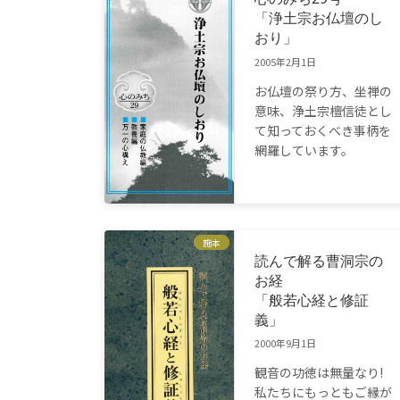
「浄土宗お仏壇のし
おり」
2005年2月1日
お仏壇の祭り方、坐禅の
意味、浄土宗檀信徒とし
て知っておくべき事柄を
網羅しています。
施本
読んで解る曹洞宗の
お経
「般若心経と修証
義」
2000年9月1日
観音の功徳は無量なり!
私たちにもっともご縁が