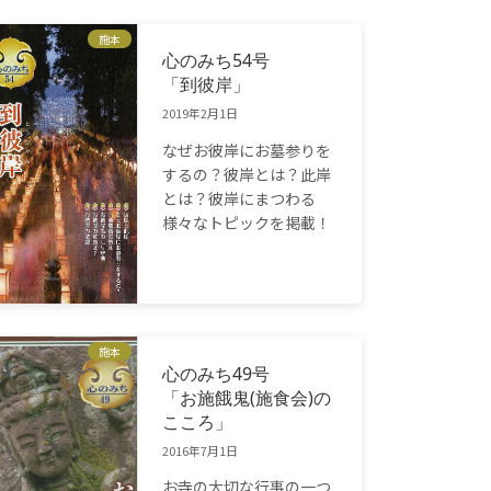
施本
心のみち54号
「到彼岸」
2019年2月1日
なぜお彼岸にお墓参りを
するの？彼岸とは？此岸
とは？彼岸にまつわる
様々なトピックを掲載！
施本
心のみち49号
「お施餓鬼(施食会)の
こころ」
2016年7月1日
お寺の大切な行事の一つ