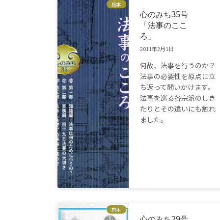
施本
心のみち35号
「法事のここ
ろ」
2011年2月1日
何故、法事を行うのか？
法事の必要性を原点に立
ち返って問いかけます。
法事を巡る各宗派のしき
たりとその違いにも触れ
ました。
施本
心のみち29号