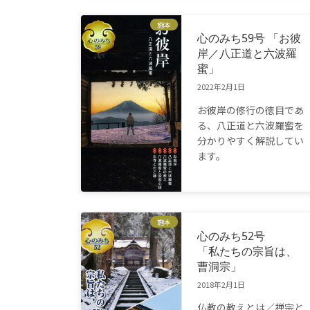
施本
心のみち59号 「お彼
岸／八正道と六波羅
蜜」
2022年2月1日
お彼岸の修行の徳目であ
る、八正道と六波羅蜜を
分かりやすく解説してい
ます。
施本
心のみち52号
「私たちの宗旨は、
曹洞宗」
2018年2月1日
仏教の教えとは／禅宗と