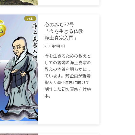
施本
心のみち37号
「今を生きる仏教
浄土真宗入門」
2011年9月1日
今を生きるための教えと
しての親鸞の浄土真宗の
教えの本質を明らかにし
ています。梵企画が親鸞
聖人750回遠忌に向けて
制作した初の真宗向け施
本。