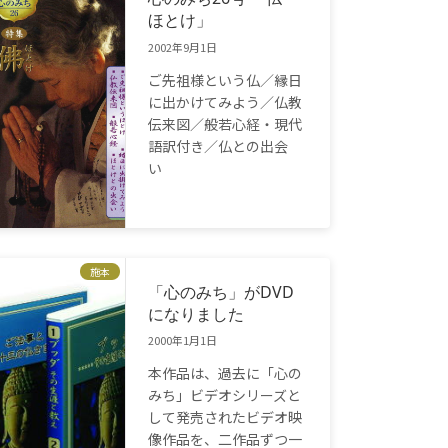
ほとけ」
2002年9月1日
ご先祖様という仏／縁日
に出かけてみよう／仏教
伝来図／般若心経・現代
語訳付き／仏との出会
い
施本
「心のみち」がDVD
になりました
2000年1月1日
本作品は、過去に「心の
みち」ビデオシリーズと
して発売されたビデオ映
像作品を、二作品ずつ一