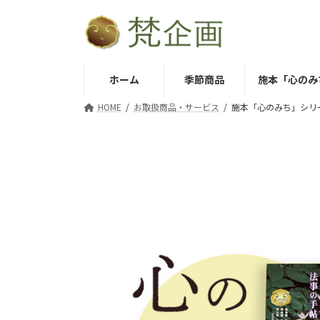
コ
ナ
ン
ビ
テ
ゲ
ン
ー
ホーム
季節商品
施本「心のみ
ツ
シ
へ
ョ
HOME
お取扱商品・サービス
施本「心のみち」シリ
ス
ン
キ
に
ッ
移
プ
動