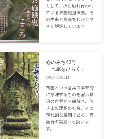
として、折に触れ行われ
ているお施餓鬼法要。そ
の由来と意義をわかりや
すく解説しています。
施本
心のみち42号
「七施をひらく」
2013年10月1日
布施という言葉の本来的
に意味するものを宮沢賢
治の世界から紐解き、仏
さまの理想の社会、その
現代的な展開である、菩
薩行の実践へと誘いま
す。