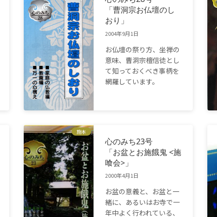
「曹洞宗お仏壇のし
おり」
2004年9月1日
お仏壇の祭り方、坐禅の
意味、曹洞宗檀信徒とし
て知っておくべき事柄を
網羅しています。
施本
心のみち23号
「お盆とお施餓鬼 <施
喰会>」
2000年4月1日
お盆の意義と、お盆と一
緒に、あるいはお寺で一
年中よく行われている、