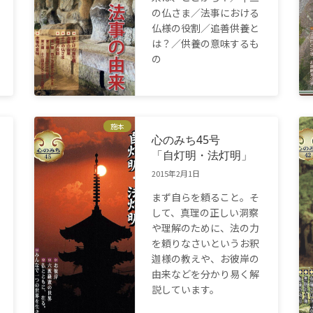
の仏さま／法事における
仏様の役割／追善供養と
は？／供養の意味するも
の
施本
心のみち45号
「自灯明・法灯明」
2015年2月1日
まず自らを頼ること。そ
して、真理の正しい洞察
や理解のために、法の力
を頼りなさいというお釈
迦様の教えや、お彼岸の
由来などを分かり易く解
説しています。