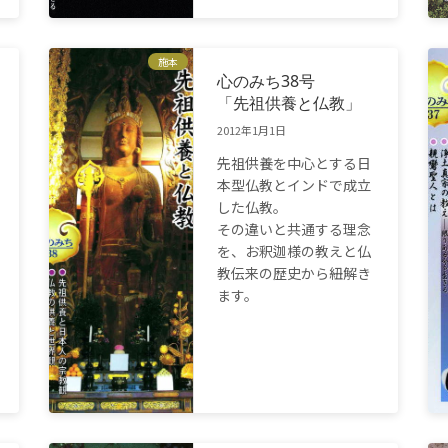
施本
心のみち38号
「先祖供養と仏教」
2012年1月1日
先祖供養を中心とする日
本型仏教とインドで成立
した仏教。
その違いと共通する理念
を、お釈迦様の教えと仏
教伝来の歴史から紐解き
ます。