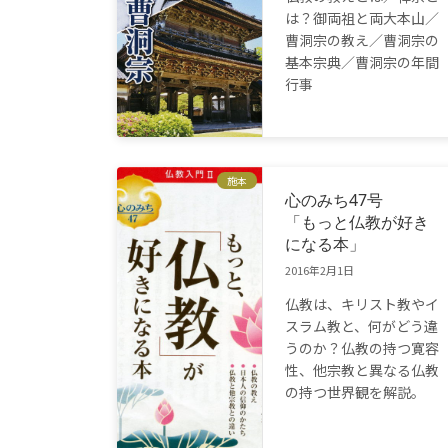
は？御両祖と両大本山／
曹洞宗の教え／曹洞宗の
基本宗典／曹洞宗の年間
行事
施本
心のみち47号
「もっと仏教が好き
になる本」
2016年2月1日
仏教は、キリスト教やイ
スラム教と、何がどう違
うのか？仏教の持つ寛容
性、他宗教と異なる仏教
の持つ世界観を解説。