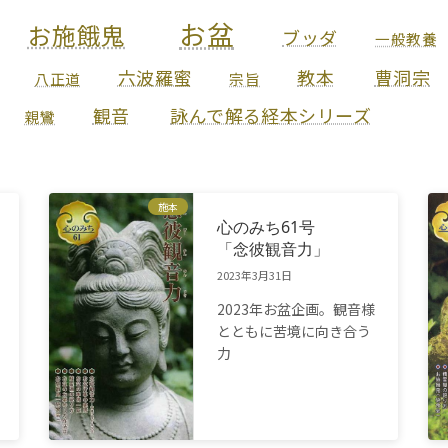
お盆
お施餓鬼
ブッダ
一般教養
六波羅蜜
教本
曹洞宗
八正道
宗旨
観音
詠んで解る経本シリーズ
親鸞
施本
心のみち61号
「念彼観音力」
2023年3月31日
2023年お盆企画。観音様
とともに苦境に向き合う
力