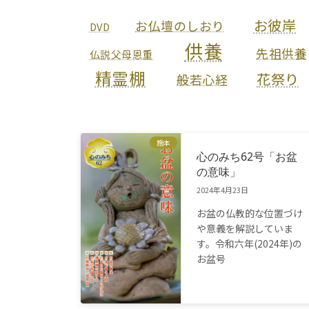
お彼岸
お仏壇のしおり
DVD
供養
先祖供養
仏説父母恩重
精霊棚
花祭り
般若心経
施本
心のみち62号「お盆
の意味」
2024年4月23日
お盆の仏教的な位置づけ
や意義を解説していま
す。令和六年(2024年)の
お盆号