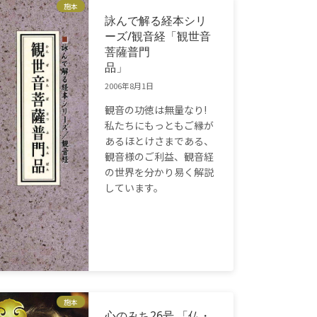
施本
詠んで解る経本シリ
ーズ/観音経「観世音
菩薩普門
品」
2006年8月1日
観音の功徳は無量なり!
私たちにもっともご縁が
あるほとけさまである、
観音様のご利益、観音経
の世界を分かり易く解説
しています。
施本
心のみち26号 「仏・