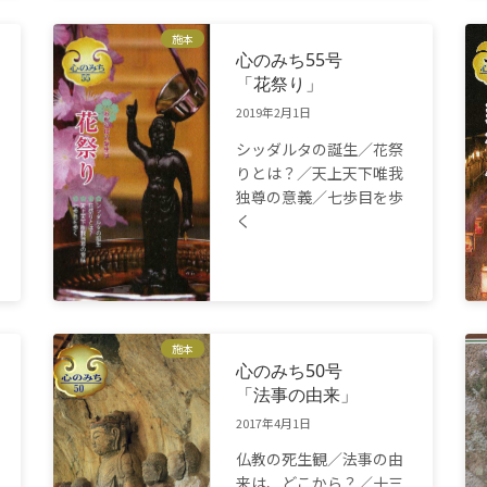
施本
心のみち55号
「花祭り」
2019年2月1日
シッダルタの誕生／花祭
りとは？／天上天下唯我
独尊の意義／七歩目を歩
く
施本
心のみち50号
「法事の由来」
2017年4月1日
仏教の死生観／法事の由
来は、どこから？／十三