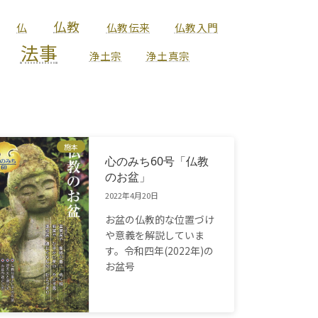
仏教
仏
仏教伝来
仏教入門
法事
浄土宗
浄土真宗
施本
心のみち60号「仏教
のお盆」
2022年4月20日
お盆の仏教的な位置づけ
や意義を解説していま
す。令和四年(2022年)の
お盆号