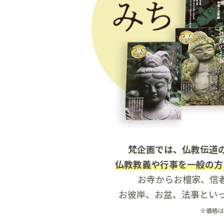
梵企画では、仏教伝道
仏教教義や行事を一般の方
お寺からお檀家、信
お彼岸、お盆、法事とい
※価格は