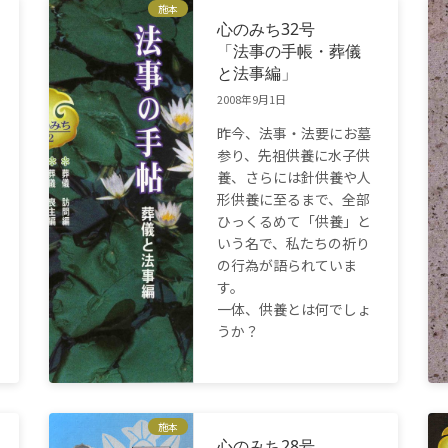
施本
心のみち32号
「法事の手帳・葬儀
と法事編」
2008年9月1日
昨今、法事・法要にお墓
参り、先祖供養に水子供
養、さらには針供養や人
形供養に至るまで、全部
ひっくるめて「供養」と
いう名で、私たちの祈り
の行為が語られていま
す。
一体、供養とは何でしょ
うか？
施本
心のみち28号