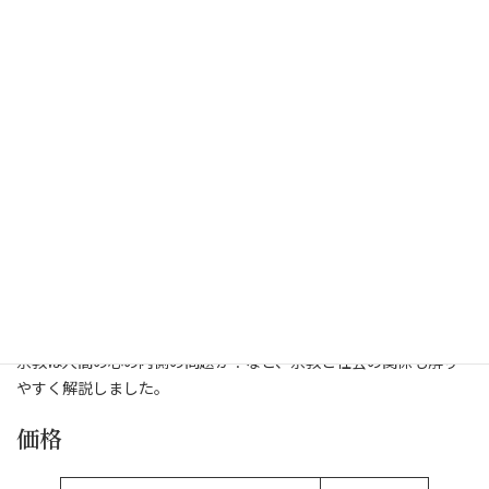
仏教は、キリスト教やイスラム教と、
何がどう違うのか？仏教の持つ寛容
性、他宗教と異なる仏教の持つ世界観
を解説。
2016年2月初版発行。
※品切れ、再販待ち
ご好評をいただいた、仏教入門。待望のpart ２創刊！
宗教は人間の心の内側の問題か？など、宗教と社会の関係も解り
やすく解説しました。
価格