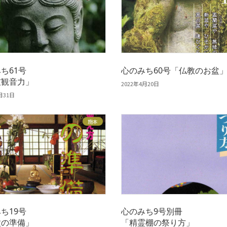
ち61号
心のみち60号「仏教のお盆
彼観音力」
2022年4月20日
月31日
施本
ち19号
心のみち9号別冊
盆の準備」
「精霊棚の祭り方」