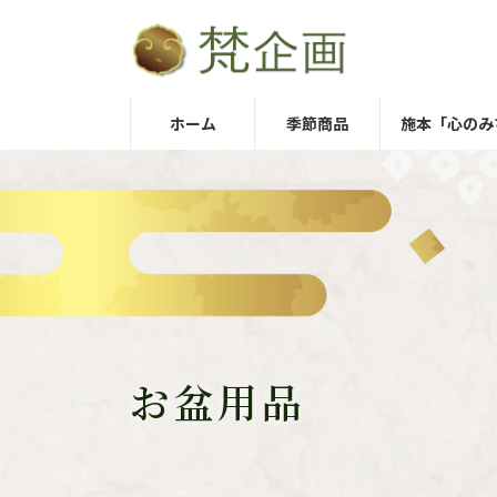
コ
ナ
ン
ビ
テ
ゲ
ン
ー
ホーム
季節商品
施本「心のみ
ツ
シ
へ
ョ
ス
ン
キ
に
ッ
移
プ
動
お盆用品