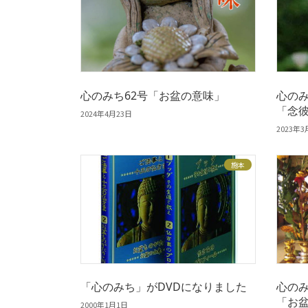
心のみち62号「お盆の意味」
心のみ
「念
2024年4月23日
2023年3
施本
「心のみち」がDVDになりました
心のみ
「お
2000年1月1日