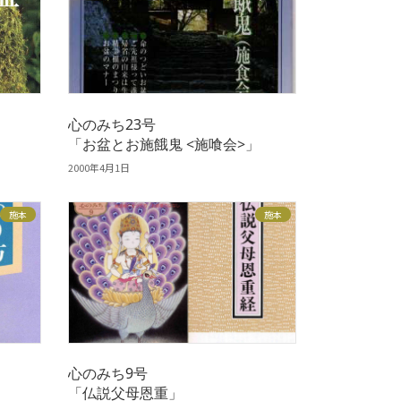
」
心のみち23号
「お盆とお施餓鬼 <施喰会>」
2000年4月1日
施本
施本
心のみち9号
「仏説父母恩重」