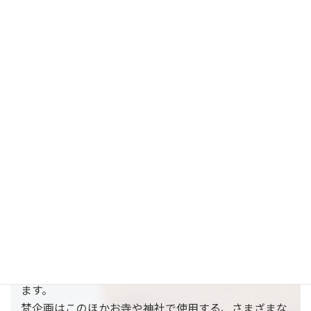
寺との縁を結ぶ役目を引き受けたいと思います。
そして難解な仏教用語や教義中心的な考え方を極力抑
えた作品作りを目指します。
そうした方向づけはご利用くださる現場の各宗教者の
方々が、法話やさまざまな仏教行事の中で付加される
べきものと思います。
梵企画はそうした理解のベースとなる作品作りに徹し
たいと考えます。
〔家の宗教から個人の宗教へ〕、宗教が本来あるべき
スタンスに回帰する中で、教団も宗教者も悩みつづけ
ているように見えます。
そして梵企画も試行錯誤をつづけたいと考えます。
共感をいただける方のご支援、ご叱責を頂きつつ、分
かり易くシンプルな教材を作りつづけたいと願ってい
ます。
梵企画はこのほかお寺や神社で使用する、さまざまな