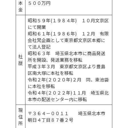
本
５００万円
金
昭和５９年(１９８４年) １０月文京区
にて開業
昭和６１年(１９８６年) １２月 有限
会社梵企画として東京都文京区本郷に
て法人登記
昭和６３年 埼玉県北本市に商品発送
社
所を開設、発送業務を移転
歴
平成３年３月 東京都文京区より豊島
区南大塚に本社を移転
令和２年(２０２０年)２月 同、東池袋
に本社を移転
令和４年(２０２２年)１１月 埼玉県北
本市の配送センター内に移転
現
〒３６４－００１１ 埼玉県北本市
住
朝日４丁目８７番２号
所