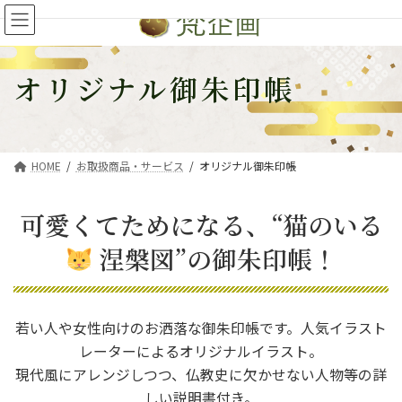
コ
ナ
ン
ビ
テ
ゲ
ン
ー
オリジナル御朱印帳
ツ
シ
へ
ョ
ス
ン
キ
に
HOME
お取扱商品・サービス
オリジナル御朱印帳
ッ
移
プ
動
可愛くてためになる、“猫のいる
涅槃図”の御朱印帳！
若い人や女性向けのお洒落な御朱印帳です。人気イラスト
レーターによるオリジナルイラスト。
現代風にアレンジしつつ、仏教史に欠かせない人物等の詳
しい説明書付き。