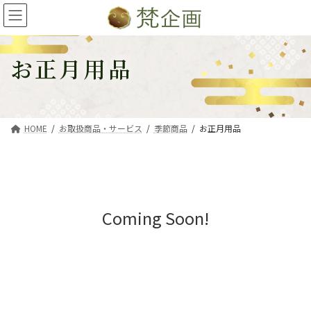
コ
ナ
ン
ビ
テ
ゲ
ン
ー
お正月用品
ツ
シ
へ
ョ
ス
ン
キ
に
HOME
お取扱商品・サービス
季節商品
お正月用品
ッ
移
プ
動
Coming Soon!