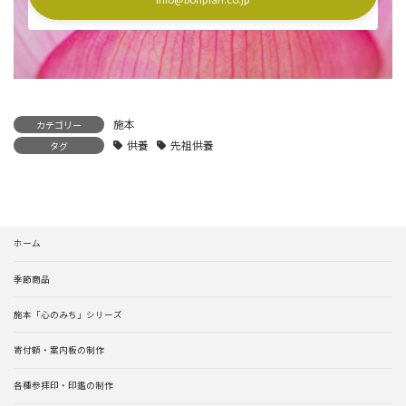
施本
カテゴリー
供養
先祖供養
タグ
ホーム
季節商品
施本「心のみち」シリーズ
寄付額・案内板の制作
各種参拝印・印鑑の制作