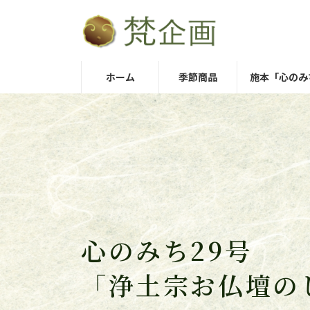
コ
ナ
ン
ビ
テ
ゲ
ン
ー
ホーム
季節商品
施本「心のみ
ツ
シ
へ
ョ
ス
ン
キ
に
ッ
移
プ
動
心のみち29号
「浄土宗お仏壇の