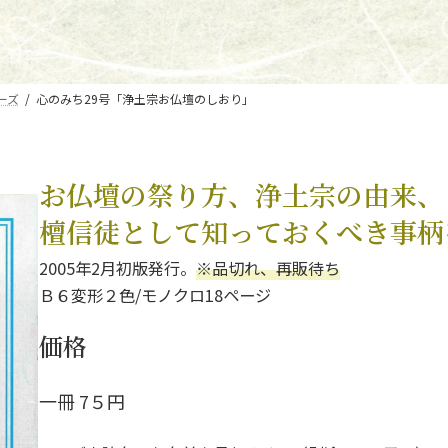
ーズ
心のみち29号「浄土宗お仏壇のしおり」
お仏壇の祭り方、浄土宗の由来、
檀信徒として知っておくべき事柄
2005年2月初版発行。
※品切れ、再販待ち
Ｂ６変形２色/モノクロ18ページ
価格
一冊 7５円