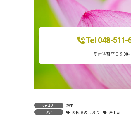
Tel 048-511
受付時間 平日 9:00-1
施本
カテゴリー
お仏壇のしおり
浄土宗
タグ