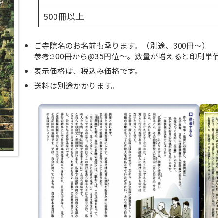
500冊以上
ご寺院名のお名前も承ります。（別途、300冊～）
参考:300冊から@35円位～。数量が増えると印刷単
表示価格は、税込み価格です。
送料は別途かかります。