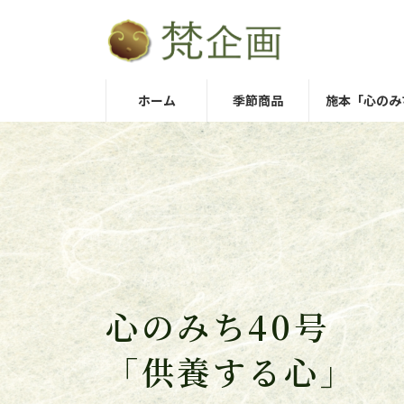
コ
ナ
ン
ビ
テ
ゲ
ン
ー
ホーム
季節商品
施本「心のみ
ツ
シ
へ
ョ
ス
ン
キ
に
ッ
移
プ
動
心のみち40号
「供養する心」