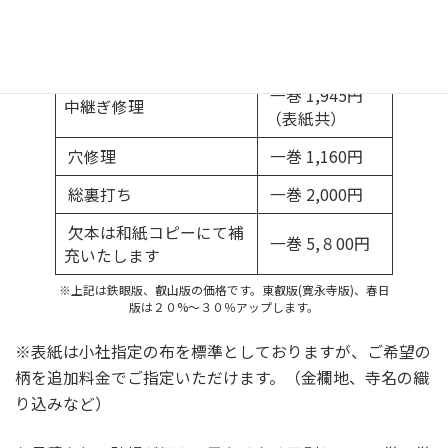
大般若経修理の価格一例・・・ 2018年時点での参考価
格です。
一巻 1,945円
中継ぎ修理
（表紙共）
穴修理
一巻 1,160円
総裏打ち
一巻 2,000円
欠本は和紙コピーにて補
一巻 5,８00円
充いたします
※上記は鉄眼版、叡山版の価格です。東叡版(寛永寺版)、春日
版は２０%～３０％アップします。
※表紙は小社指定の布を標準としておりますが、ご希望の
柄を追加料金でご指定いただけます。（金襴地、寺名の織
り込みなど）