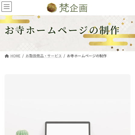
コ
ナ
ン
ビ
テ
ゲ
ン
ー
お寺ホームページの制作
ツ
シ
へ
ョ
ス
ン
キ
に
HOME
お取扱商品・サービス
お寺ホームページの制作
ッ
移
プ
動