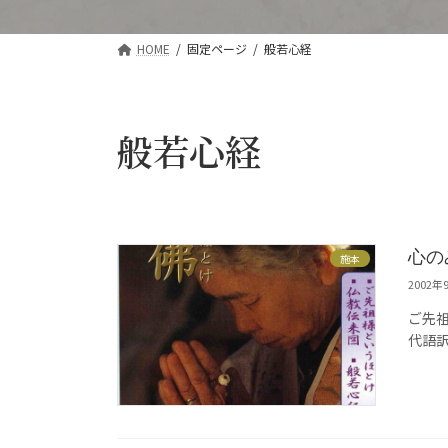
HOME
固定ページ
般若心経
般若心経
心の
施本
2002年
ご先
代語