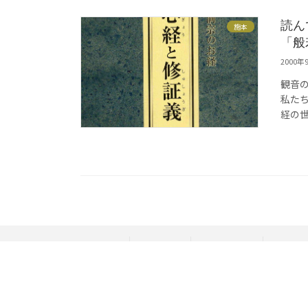
読ん
施本
「般
2000年
観音の
私た
経の
ホーム
季節商品
施本