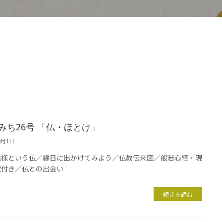
みち26号 「仏・ほとけ」
9月1日
祖様という仏／縁日に出かけてみよう／仏教伝来図／般若心経・現
訳付き／仏との出会い
続きを読む