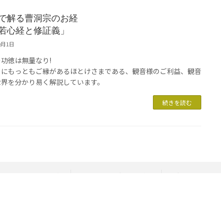
で解る曹洞宗のお経
若心経と修証義」
9月1日
功徳は無量なり!
ちにもっともご縁があるほとけさまである、観音様のご利益、観音
世界を分かり易く解説しています。
続きを読む
「心のみち」シリーズ
寄付額・案内板の制作
各種参拝印・印
梵企画について