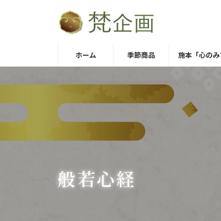
コ
ナ
ン
ビ
テ
ゲ
ン
ー
ホーム
季節商品
施本「心のみ
ツ
シ
へ
ョ
ス
ン
キ
に
ッ
移
プ
動
般若心経