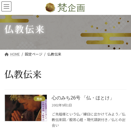
コ
ナ
ン
ビ
テ
ゲ
ン
ー
仏教伝来
ツ
シ
へ
ョ
ス
ン
キ
に
HOME
固定ページ
仏教伝来
ッ
移
プ
動
仏教伝来
心のみち26号 「仏・ほとけ」
施本
2002年9月1日
ご先祖様という仏／縁日に出かけてみよう／仏
教伝来図／般若心経・現代語訳付き／仏との出
会い